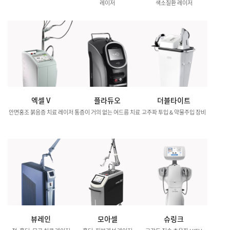
레이저
색소질환 레이저
엑셀 V
플라듀오
더블타이트
안면홍조 붉음증 치료 레이저
통증이 거의 없는 여드름 치료
고주파 투입 & 약물주입 장비
뷰레인
모아셀
슈링크