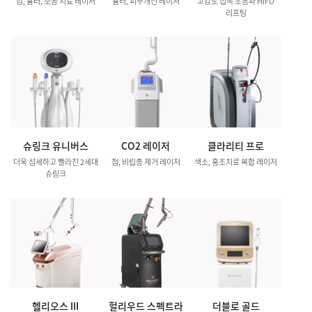
점, 흉터, 모공 치료 레이저
흉터, 피부개선 레이저
고강도 집속 초음파 HIFU
리프팅
슈링크 유니버스
CO2 레이저
클라리티 프로
더욱 섬세하고 빨라진 2세대
점, 비립종 제거 레이저
색소, 홍조치료 복합 레이저
슈링크
헬리오스 III
헐리우드 스펙트라
더블로 골드