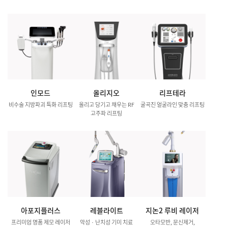
인모드
올리지오
리프테라
비수술 지방파괴 특화 리프팅
올리고 당기고 채우는 RF
굴곡진 얼굴라인 맞춤 리프팅
고주파 리프팅
아포지플러스
레블라이트
지논2 루비 레이저
프리미엄 명품 제모 레이저
악성 · 난치성 기미 치료
오타모반, 문신제거,