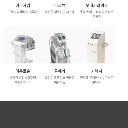
이온자임
마크뷰
오메가라이트
프리미엄 비타민 솔루션
정밀한 피부진단 시스템
통증 케어 LED 적외선 피부
조사기
이온토손
쿨쎄라
카복시
초음파 스킨스크러버
크라이오 원리를 이용한
인체에 무해한 CO2 가스로
복합관리기기
비만치료
지방제거