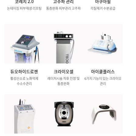
코레지 2.0
고주파 관리
아쿠아필
논데미징 피부재생 리프팅
통증완화 피부관리 고주파
각질제거 수분공급
듀오하이드로젠
크라이오셀
아이쿨플러스
활성산소로 노화억제
레이저시술 직후 진정 및
6가지 기능이 있는 크라이오
수소수관리
통증완화
관리