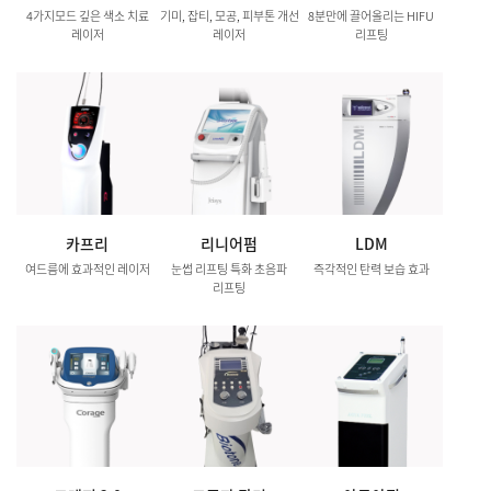
4가지모드 깊은 색소 치료
기미, 잡티, 모공, 피부톤 개선
8분만에 끌어올리는 HIFU
레이저
레이저
리프팅
카프리
리니어펌
LDM
여드름에 효과적인 레이저
눈썹 리프팅 특화 초음파
즉각적인 탄력 보습 효과
리프팅