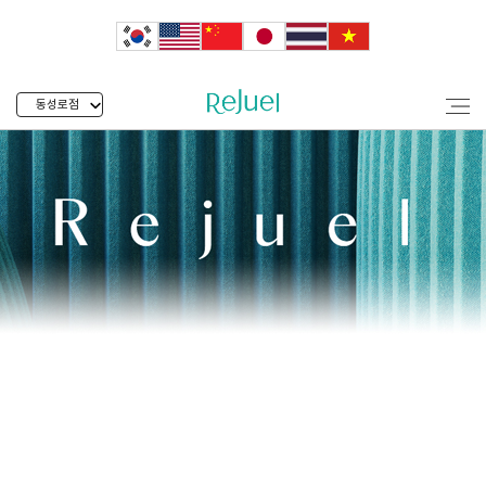
동성로점
동성로 보유장비 리쥬엘