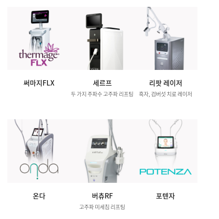
써마지FLX
세르프
리팟 레이저
두 가지 주파수 고주파 리프팅
흑자, 검버섯 치료 레이저
온다
버츄RF
포텐자
고주파 미세침 리프팅