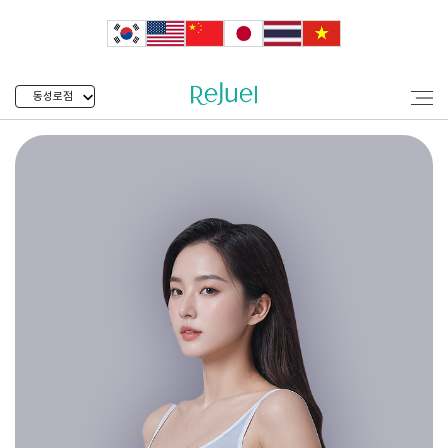
동성로점
동성로 바디인모드 리쥬엘