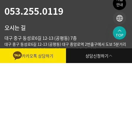
안내
053.255.0119
오시는 길
TOP
대구 중구 동성로6길 12-13 (공평동) 7층
대구 중구 동성로6길 12-13 (공평동) 대구 중앙로역 2번출구에서 도보 5분거리
뉴발란스 옆건물 무신사건물 플레이그라운드빌딩 7층 위치
빠른 상담신청
카카오톡 상담하기
상담신청하기
진료시간
월 / 수 / 목
오전 10:00 ~ 오후 7:00
화 / 금
오전 10:00 ~ 오후 9:00 (야간진료)
토요일
오전 10:00 ~ 오후 3:00
점심시간
오후 1:00 ~ 오후 2:00
상담
*토요일 점심시간 없이 진료/ 일요일 휴무
신청
이용약관
개인정보처리방침
시술 주의사항