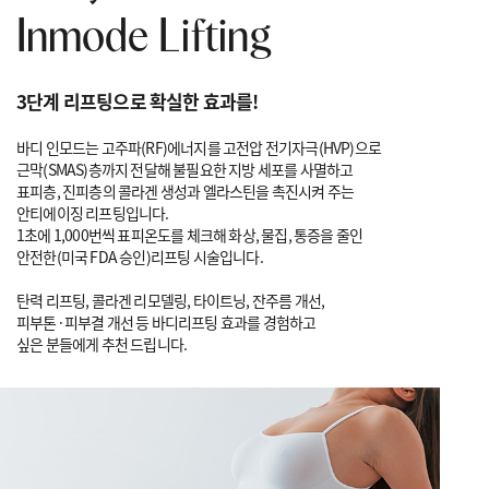
Inmode Lifting
3단계 리프팅으로 확실한 효과를!
바디 인모드는 고주파(RF)에너지를 고전압 전기자극(HVP)으로
근막(SMAS)층까지 전달해 불필요한 지방 세포를 사멸하고
표피층, 진피층의
콜라겐 생성과 엘라스틴을 촉진시켜 주는
안티에이징 리프팅입니다.
1초에 1,000번씩 표피온도를 체크해 화상, 물집, 통증을 줄인
안전한(미국 FDA 승인)리프팅 시술입니다.
탄력 리프팅, 콜라겐 리모델링, 타이트닝, 잔주름 개선,
피부톤·피부결 개선 등
바디리프팅 효과를 경험하고
싶은 분들에게 추천 드립니다.