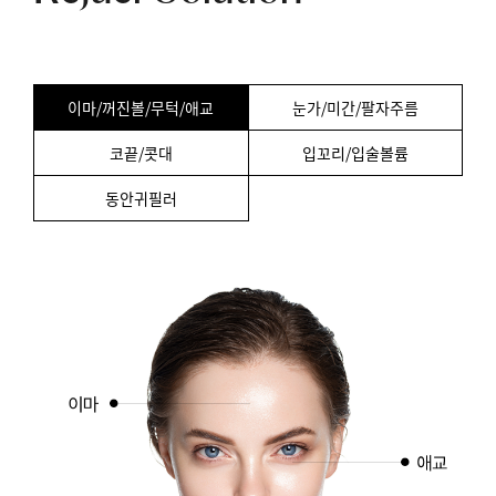
이마/꺼진볼/무턱/애교
눈가/미간/팔자주름
코끝/콧대
입꼬리/입술볼륨
동안귀필러