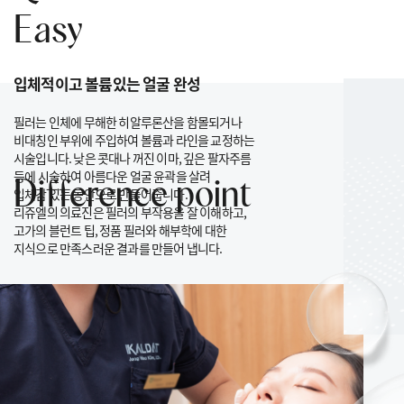
Easy
입체적이고 볼륨있는 얼굴 완성
필러는 인체에 무해한 히알루론산을 함몰되거나
비대칭인 부위에 주입하여 볼륨과 라인을 교정하는
시술입니다.
낮은 콧대나 꺼진 이마, 깊은 팔자주름
등에 시술하여
아름다운 얼굴 윤곽을 살려
Difference point
입체감 있는 동안으로 만들어줍니다.
리쥬엘의 의료진은 필러의 부작용을 잘 이해하고,
고가의 블런트 팁, 정품 필러와 해부학에 대한
지식으로
만족스러운 결과를 만들어 냅니다.
정품 필러만 사용
식약처 인증을 받은 정품 필러만을
사용하기 때문에
안전하게
시술을 받으실 수 있습니다.