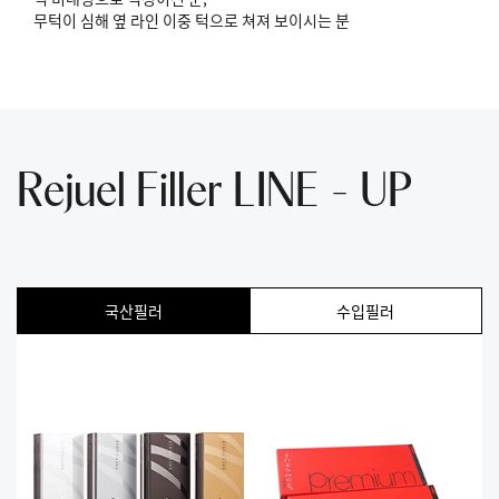
무턱이 심해 옆 라인 이중 턱으로 쳐져 보이시는 분
Rejuel Filler LINE - UP
국산필러
수입필러