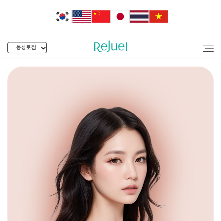
동성로점
동성로 필러 리쥬엘