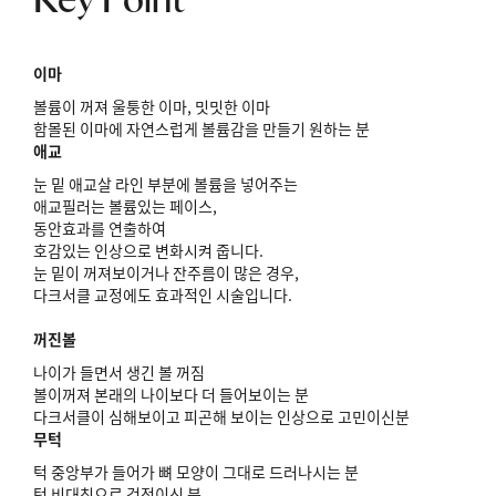
Key Point
이마
볼륨이 꺼져 울퉁한 이마, 밋밋한 이마
함몰된 이마에 자연스럽게 볼륨감을 만들기 원하는 분
애교
눈 밑 애교살 라인 부분에 볼륨을 넣어주는
애교필러는 볼륨있는 페이스,
동안효과를 연출하여
호감있는 인상으로 변화시켜 줍니다.
눈 밑이 꺼져보이거나 잔주름이 많은 경우,
다크서클 교정에도 효과적인 시술입니다.
꺼진볼
나이가 들면서 생긴 볼 꺼짐
볼이꺼져 본래의 나이보다 더 들어보이는 분
다크서클이 심해보이고 피곤해 보이는 인상으로 고민이신분
무턱
턱 중앙부가 들어가 뼈 모양이 그대로 드러나시는 분
턱 비대칭으로 걱정이신 분,