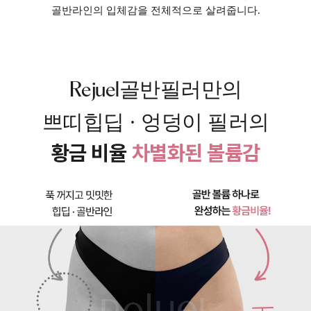
골반라인의 입체감을 전체적으로 살려줍니다.
골반필러만의
Rejuel
쁘띠힙딥 · 엉덩이 필러의
황금 비율
차별화된 볼륨감