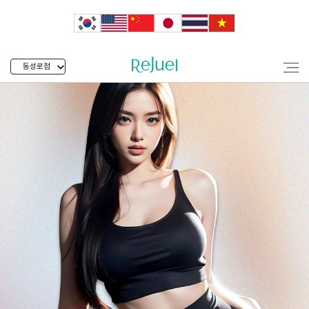
동성로점
동성로 골반필러 리쥬엘