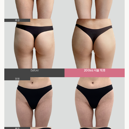
후면
Before
200cc 시술 직후
전면
후면