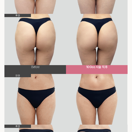
후면
Before
100cc 시술 직후
전면
후면