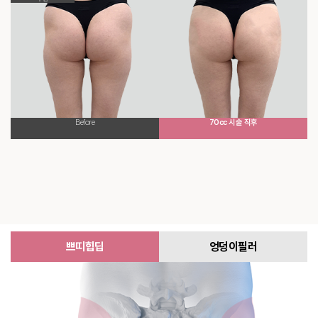
Before
70cc 시술 직후
쁘띠힙딥
엉덩이필러