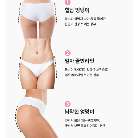
1
힙딥 엉덩이
골반과 허벅지 사이 움푹 들어간
힙딥이 신경 쓰이는 경우
2
일자 골반라인
골반이 벌어지지 않아 전체적으로
일자 몸매처럼 보이는 경우
3
납작한 엉덩이
앞에서 봤을 때는 괜찮지만,
옆에서 보면 볼륨감이 없는 경우