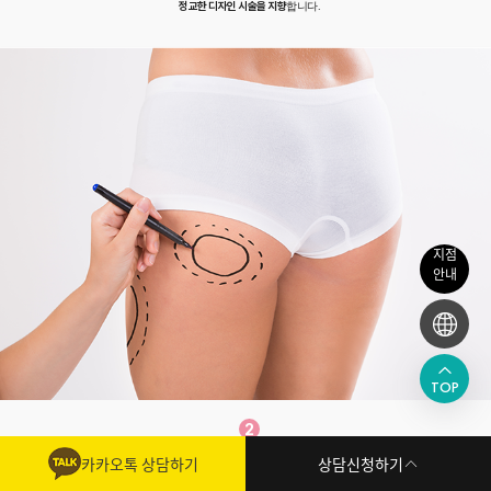
정교한 디자인 시술을 지향
합니다.
지점
안내
TOP
2
정밀 체형 분석
기반 설계
빠른 상담신청
카카오톡 상담하기
상담신청하기