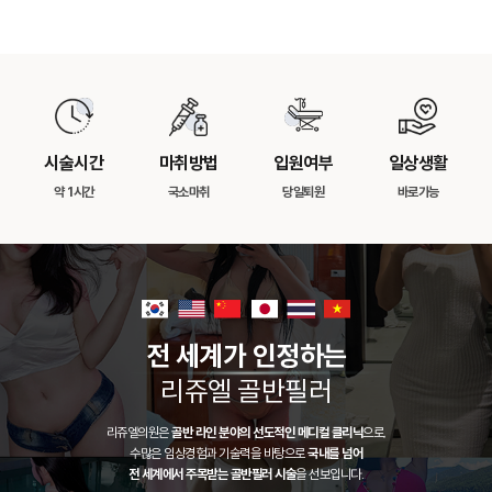
시술시간
마취방법
입원여부
일상생활
약 1시간
국소마취
당일퇴원
바로가능
전 세계가 인정하는
리쥬엘 골반필러
리쥬엘의원은
골반 라인 분야의 선도적인 메디컬 클리닉
으로,
수많은 임상경험과 기술력을 바탕으로
국내를 넘어
전 세계에서 주목받는 골반필러 시술
을 선보입니다.