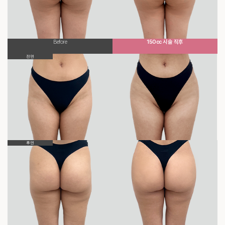
Before
150cc 시술 직후
전면
후면