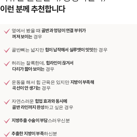
이런 분께 추천합니다
골반과 엉덩이 연결 부위가
옆에서 봤을 때
꺼져 보이는
경우
힙이 납작해서 실루엣이 밋밋
골반뼈는 넓지만
한 경우
힙라인이 끊겨서
허리는 잘록한데,
다리가 짧아 보이는
경우
지방이 부족해
운동을 해서 힙 근육은 있지만
곡선이 안 생기는
경우
힙업 효과와 동시에
자연스러운
골반 라인까지 완성
하고 싶은 경우
지방추출 수술이 부담
스러우신분
추출한 지방이 부족
하신분