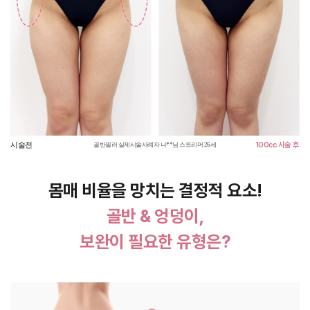
시술전
100cc 시술 후
골반필러 실제시술사례자 나**님 스트리머 26세
몸매 비율을 망치는 결정적 요소!
골반 & 엉덩이,
보완이 필요한 유형은?