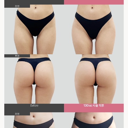
전면
후면
Before
130cc 시술 직후
전면