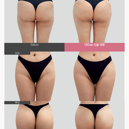
Before
120cc 시술 직후
전면
후면