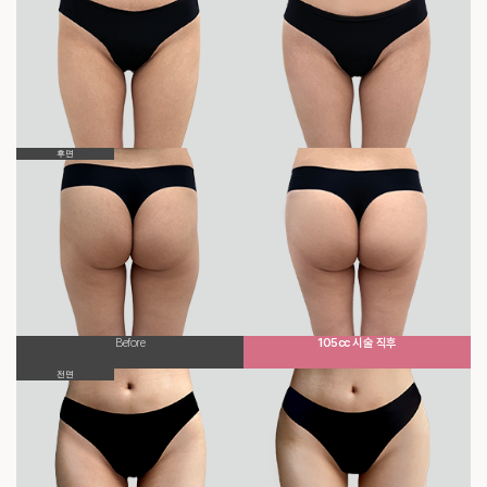
후면
Before
105cc 시술 직후
전면