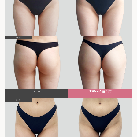
후면
Before
100cc 시술 직후
전면