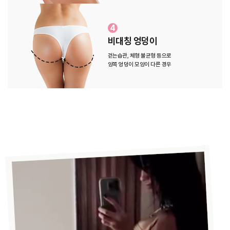
4
비대칭 엉덩이
걷는습관, 체형 불균형 등으로
양쪽 엉덩이 모양이 다른 경우