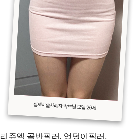
리쥬엘 골반필러, 엉덩이필러,