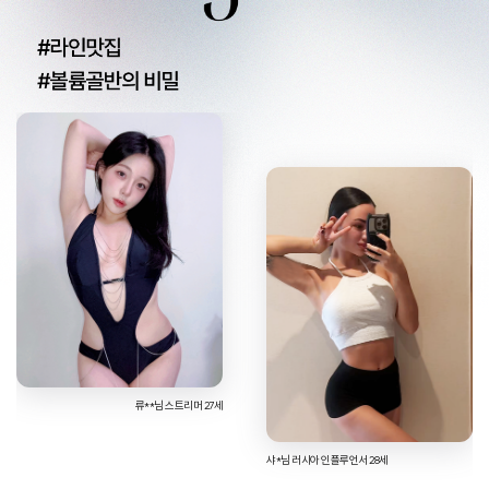
나**님 스트리머 26세
샤*님 러시아 인플루언서 28세