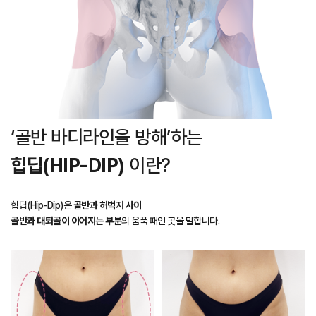
‘골반 바디라인을 방해’하는
힙딥(HIP-DIP)
이란?
힙딥(Hip-Dip)은
골반과 허벅지 사이
골반과 대퇴골이 이어지는 부분
의 움푹 패인 곳을 말합니다.