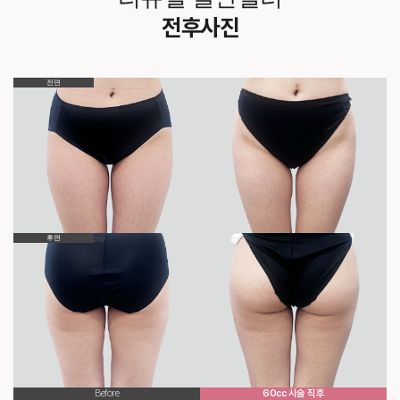
전후사진
전면
후면
Before
60cc 시술 직후